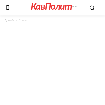
КавПолит
NEW
Домой
Спорт