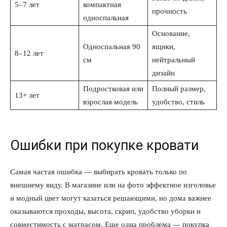
5–7 лет
компактная
Политика конфиденциальности
прочность
односпальная
Отказ от ответственности
Основание,
Подписка
Односпальная 90
ящики,
Мой аккаунт
8–12 лет
см
нейтральный
Реклама
дизайн
Контакты
Подростковая или
Полный размер,
13+ лет
взрослая модель
удобство, стиль
Ошибки при покупке кровати
Самая частая ошибка — выбирать кровать только по
внешнему виду. В магазине или на фото эффектное изголовье
и модный цвет могут казаться решающими, но дома важнее
оказываются проходы, высота, скрип, удобство уборки и
совместимость с матрасом. Еще одна проблема — покупка