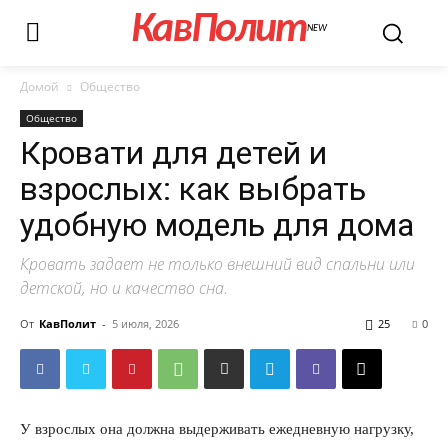
КавПолит
NEW
Домой
Общество
Общество
Кровати для детей и
взрослых: как выбрать
удобную модель для дома
Кровать задает не только внешний вид спальни или
детской, но и качество сна.
От
КавПолит
-
5 июля, 2026
25
0
У взрослых она должна выдерживать ежедневную нагрузку,