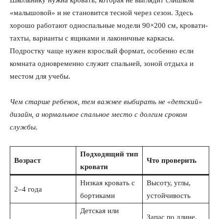
Школьнику нужна кровать, которая не выглядит слишком
КавПолит
«малышовой» и не становится тесной через сезон. Здесь
хорошо работают односпальные модели 90×200 см, кровати-
тахты, варианты с ящиками и лаконичные каркасы.
Подростку чаще нужен взрослый формат, особенно если
комната одновременно служит спальней, зоной отдыха и
местом для учебы.
Чем старше ребенок, тем важнее выбирать не «детский»
дизайн, а нормальное спальное место с долгим сроком
службы.
ПОДПИСАТЬСЯ СЕЙЧАС
Подходящий тип
Возраст
Что проверить
кровати
Низкая кровать с
Высоту, углы,
2–4 года
бортиками
устойчивость
О нас
Связаться с нами
Детская или
Запас по длине,