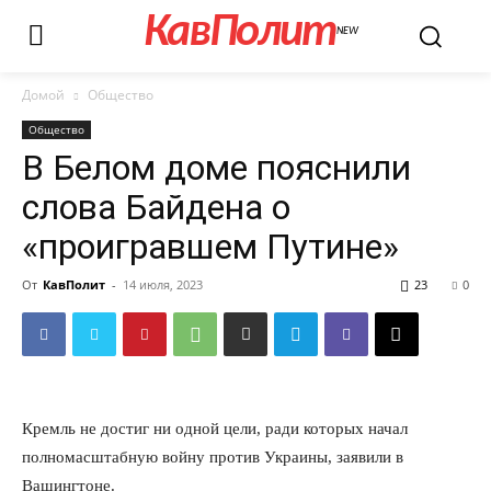
КавПолит
NEW
Домой
Общество
Общество
В Белом доме пояснили
слова Байдена о
«проигравшем Путине»
От
КавПолит
-
14 июля, 2023
23
0
Кремль не достиг ни одной цели, ради которых начал
полномасштабную войну против Украины, заявили в
Вашингтоне.