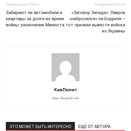
Предыдущая статья
Следующая статья
Забирают ли автомобили и
«Заговор Запада»: Лавров
квартиры за долги во время
«набросился» на Борреля –
войны: разяснение Минюста
тот призвал вывести войска
из Украины
КавПолит
https://kavpolit.com
ЭТО МОЖЕТ БЫТЬ ИНТЕРЕСНО
ЕЩЕ ОТ АВТОРА