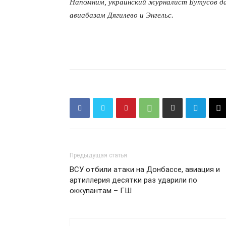
Напомним, украинский журналист Бутусов да
КавПо
авиабазам Дягилево и Энгельс.
ПОДПИСАТЬСЯ
Предыдущая статья
ВСУ отбили атаки на Донбассе, авиация и
артиллерия десятки раз ударили по
оккупантам – ГШ