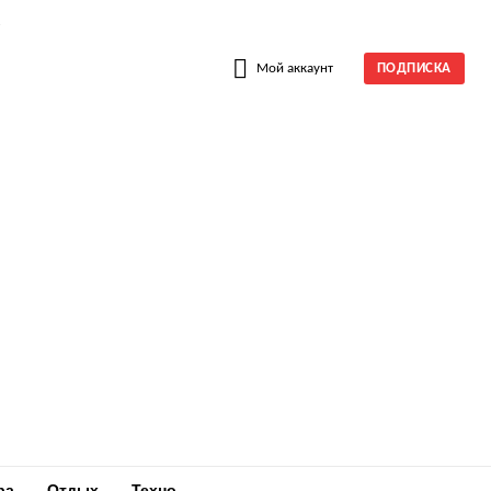
W
Мой аккаунт
ПОДПИСКА
ра
Отдых
Техно