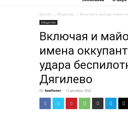
Домой
Общество
​Включая и майора: известн
Общество
​Включая и май
имена оккупант
удара беспилот
Дягилево
От
КавПолит
-
12 декабря, 2022