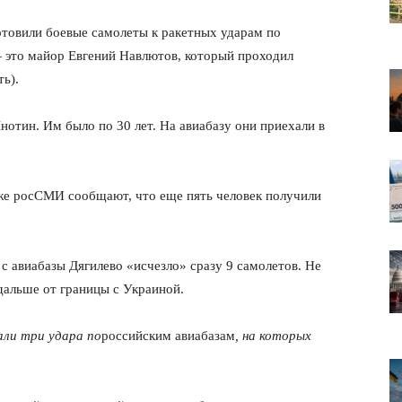
отовили боевые самолеты к ракетных ударам по
 это майор Евгений Навлютов, который проходил
ь).
отин. Им было по 30 лет. На авиабазу они приехали в
е росСМИ сообщают, что еще пять человек получили
с авиабазы Дягилево «исчезло» сразу 9 самолетов. Не
дальше от границы с Украиной.
али три удара по
российским авиабазам
, на которых
.