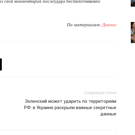
л свой комментарий после
удара беспилотников
по
лит
О нас
По материалам:
Диалог
Связаться с нами
Политика конфиденциальности
Отказ от ответственности
Подписка
Мой аккаунт
Реклама
Контакты
 СЕЙЧАС
Следующая статья
Зеленский может ударить по территориям
РФ: в Украине раскрыли важные секретные
данные