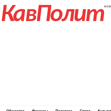
КавПолит
NE
Общество
Финансы
Политика
Спорт
Культу