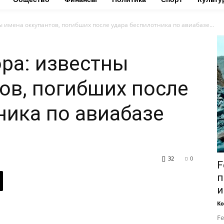
ы имена оккупантов, погибших после удара беспилотника по авиабазе...
ора: известны
ов, погибших после
ника по авиабазе
32
0
F
п
и
Ко
Fe