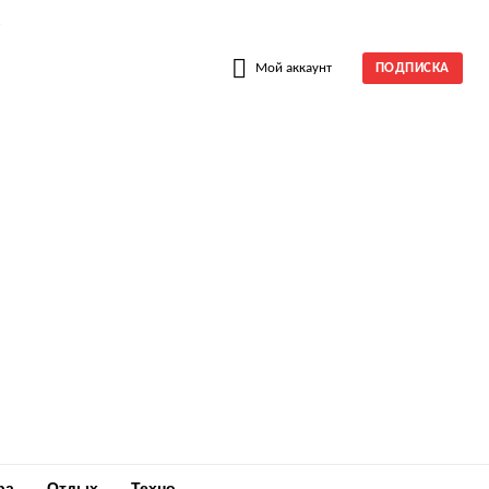
W
Мой аккаунт
ПОДПИСКА
ра
Отдых
Техно