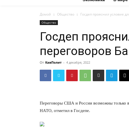
Домой
Общество
Госдеп прояснил условие д
Общество
Госдеп проясни
переговоров Б
От
КавПолит
-
4 декабря, 2022
Переговоры США и России возможны только в
НАТО, отметил в Госдепе.