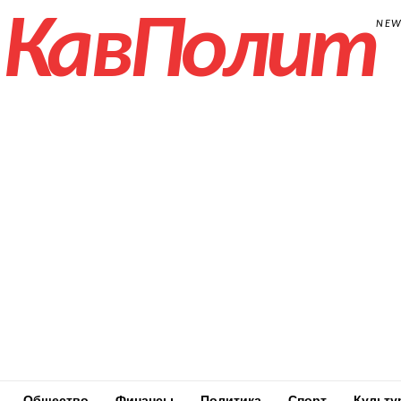
КавПолит
NE
Общество
Финансы
Политика
Спорт
Культу