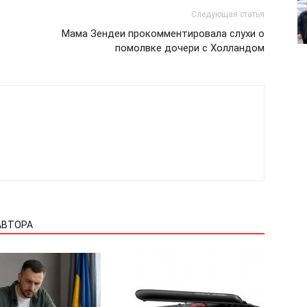
Следующая статья
Подписка
Мама Зендеи прокомментировала слухи о
Мой аккаунт
помолвке дочери с Холландом
Реклама
Контакты
 СЕЙЧАС
АВТОРА