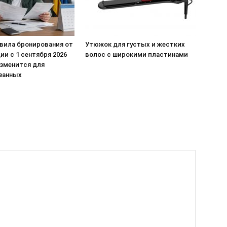
вила бронирования от
Утюжок для густых и жестких
и с 1 сентября 2026
волос с широкими пластинами
изменится для
занных