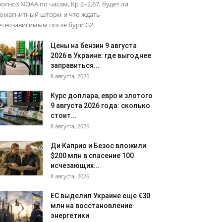
огноз NOAA по часам, Kp 2–2,67, будет ли
еомагнитный шторм и что ждать
етеозависимым после бури G2.
Цены на бензин 9 августа
2026 в Украине: где выгоднее
заправиться...
8 августа, 2026
Курс доллара, евро и злотого
9 августа 2026 года: сколько
стоит...
8 августа, 2026
Ди Каприо и Безос вложили
$200 млн в спасение 100
исчезающих...
8 августа, 2026
ЕС выделил Украине еще €30
млн на восстановление
энергетики