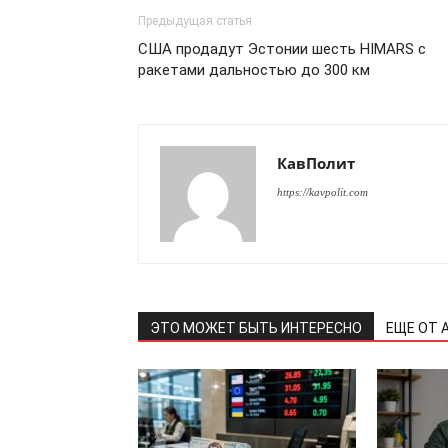
Предыдущая статья
США продадут Эстонии шесть HIMARS с
ракетами дальностью до 300 км
ПОДПИСАТЬСЯ
КавПолит
https://kavpolit.com
ЭТО МОЖЕТ БЫТЬ ИНТЕРЕСНО
ЕЩЕ ОТ 