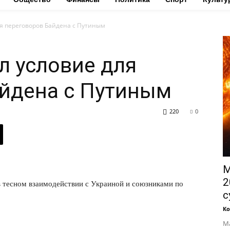
ля переговоров Байдена с Путиным
л условие для
айдена с Путиным
220
0
М
2
 тесном взаимодействии с Украиной и союзниками по
с
Ко
Ма