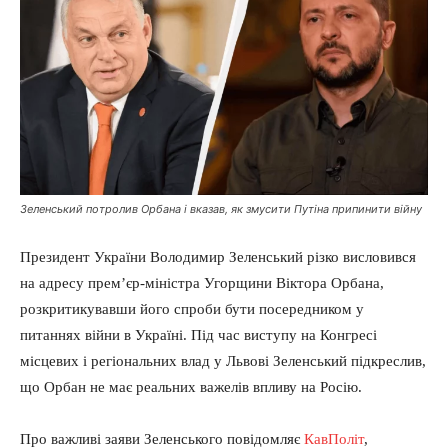
Зеленський потролив Орбана і вказав, як змусити Путіна припинити війну
Президент України Володимир Зеленський різко висловився
на адресу прем’єр-міністра Угорщини Віктора Орбана,
розкритикувавши його спроби бути посередником у
питаннях війни в Україні. Під час виступу на Конгресі
місцевих і регіональних влад у Львові Зеленський підкреслив,
що Орбан не має реальних важелів впливу на Росію.
Про важливі заяви Зеленського повідомляє
КавПоліт
,