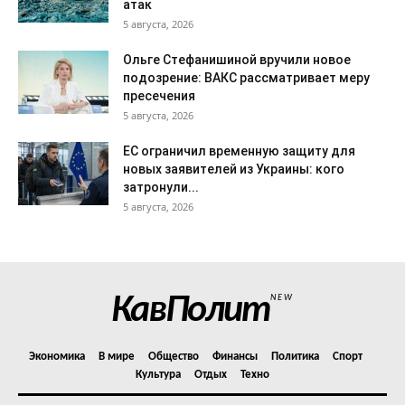
атак
5 августа, 2026
Ольге Стефанишиной вручили новое
подозрение: ВАКС рассматривает меру
пресечения
5 августа, 2026
ЕС ограничил временную защиту для
новых заявителей из Украины: кого
затронули...
5 августа, 2026
КавПолит
NEW
Экономика
В мире
Общество
Финансы
Политика
Спорт
Культура
Отдых
Техно