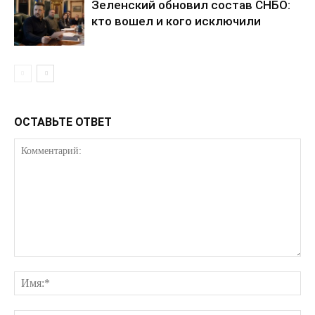
Зеленский обновил состав СНБО:
кто вошел и кого исключили
О нас
Связаться с нами
Политика конфиденциальности
Отказ от ответственности
ОСТАВЬТЕ ОТВЕТ
Подписка
Мой аккаунт
Реклама
Контакты