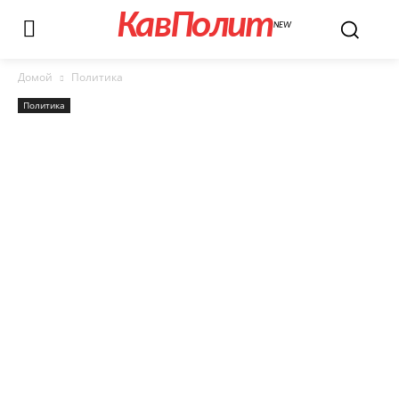
КавПолит
NEW
Домой
Политика
Политика