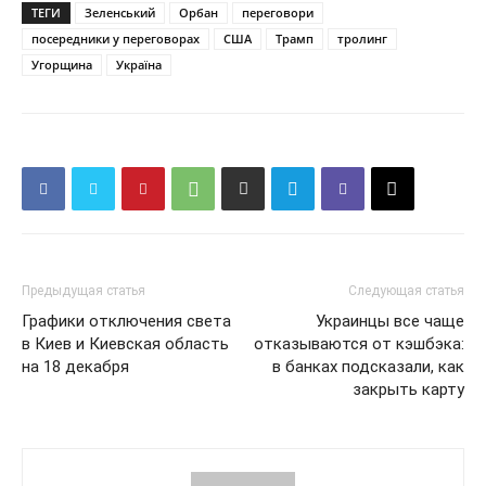
ТЕГИ
Зеленський
Орбан
переговори
посередники у переговорах
США
Трамп
тролинг
Угорщина
Україна
Предыдущая статья
Следующая статья
Графики отключения света
Украинцы все чаще
в Киев и Киевская область
отказываются от кэшбэка:
на 18 декабря
в банках подсказали, как
закрыть карту