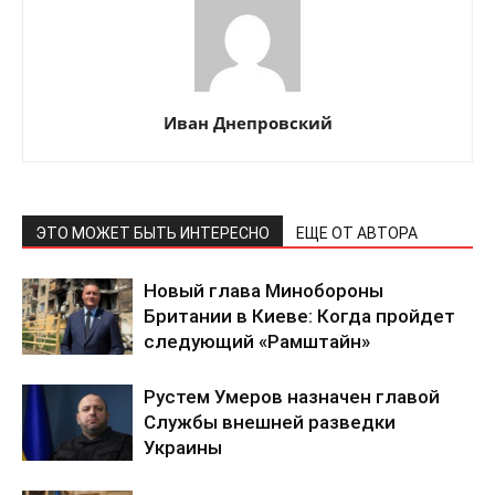
КавПолит
Иван Днепровский
ЭТО МОЖЕТ БЫТЬ ИНТЕРЕСНО
ЕЩЕ ОТ АВТОРА
Новый глава Минобороны
Британии в Киеве: Когда пройдет
следующий «Рамштайн»
Рустем Умеров назначен главой
ПОДПИСАТЬСЯ СЕЙЧАС
Службы внешней разведки
Украины