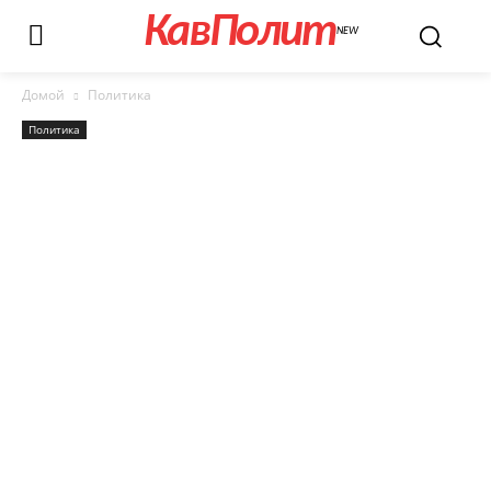
КавПолит
NEW
Домой
Политика
Политика