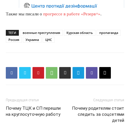
Также мы писали о
прогрессе в работе «Резерв+»
.
ТЕГИ
военные преступления
Курская область
пропаганда
Россия
Украина
ЦНС
КавПолит
Предыдущая статья
Следующая статья
Почему ТЦК и СП перешли
Почему родителям стоит
на круглосуточную работу
следить за соцсетями
детей
ПОДПИСАТЬСЯ СЕЙЧАС