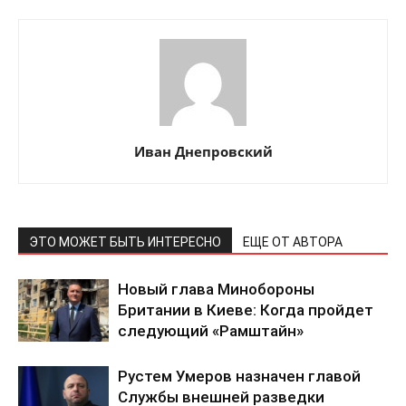
О нас
Связаться с нами
Иван Днепровский
Политика конфиденциальности
Отказ от ответственности
Подписка
Мой аккаунт
ЭТО МОЖЕТ БЫТЬ ИНТЕРЕСНО
ЕЩЕ ОТ АВТОРА
Реклама
Новый глава Минобороны
Контакты
Британии в Киеве: Когда пройдет
следующий «Рамштайн»
Рустем Умеров назначен главой
Службы внешней разведки