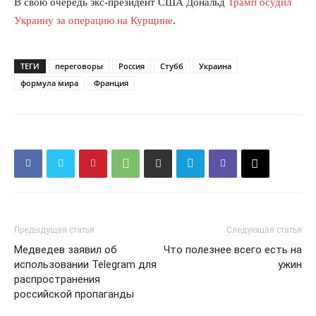
В свою очередь экс-президент США Дональд
Трамп осудил
Украину за операцию на Курщине
.
ТЕГИ
переговоры
Россия
Стубб
Украина
формула мира
Франция
Предыдущая статья
Следующая статья
Медведев заявил об
Что полезнее всего есть на
использовании Telegram для
ужин
распространения
российской пропаганды