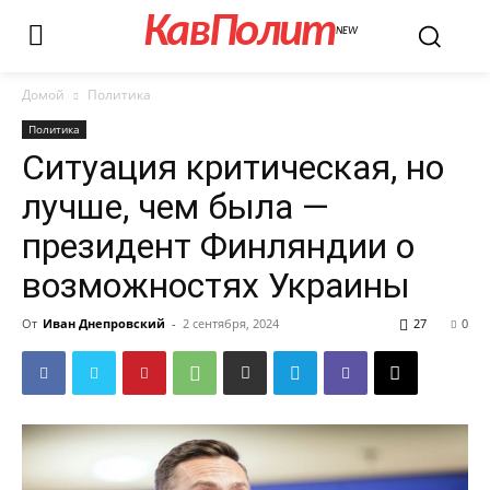
КавПолит
NEW
Домой
Политика
Политика
Ситуация критическая, но
лучше, чем была —
президент Финляндии о
возможностях Украины
От
Иван Днепровский
-
2 сентября, 2024
27
0