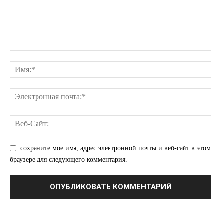
ПОДПИСАТЬСЯ СЕЙЧАС
О нас
Связаться с нами
Политика конфиденциальности
Отказ от ответственности
Подписка
Мой аккаунт
сохраните мое имя, адрес электронной почты и веб-сайт в этом
браузере для следующего комментария.
Реклама
Контакты