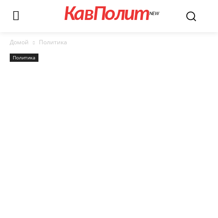
КавПолит
NEW
Домой
Политика
Политика