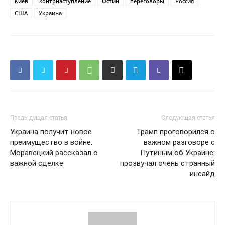
Киев
контрнаступление
Остин
переговоры
Россия
США
Украина
Предыдущая статья
Следующая статья
Украина получит новое
Трамп проговорился о
преимущество в войне:
важном разговоре с
Моравецкий рассказал о
Путиным об Украине:
важной сделке
прозвучал очень странный
инсайд