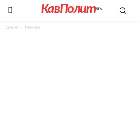
КавПолит
NEW
Домой
Главное