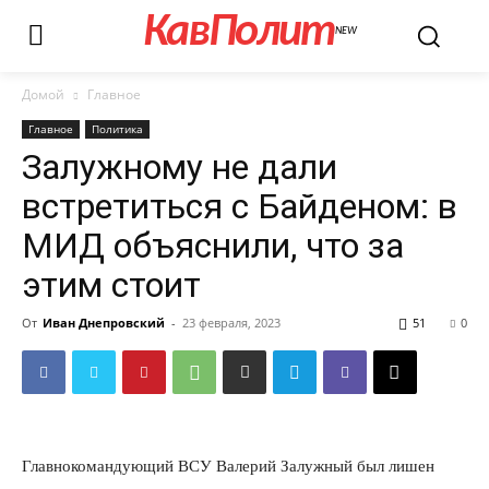
КавПолит
NEW
Домой
Главное
Главное
Политика
Залужному не дали
встретиться с Байденом: в
МИД объяснили, что за
этим стоит
От
Иван Днепровский
-
23 февраля, 2023
51
0
Главнокомандующий ВСУ Валерий Залужный был лишен