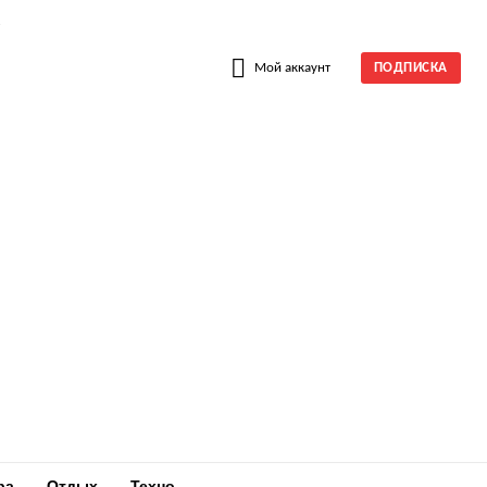
W
Мой аккаунт
ПОДПИСКА
ра
Отдых
Техно