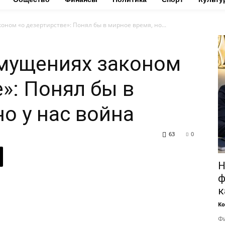
оном «о дезертирстве»: Понял бы в мирное время, но...
змущениях законом
»: Понял бы в
о у нас война
63
0
Н
ф
к
Ко
Фи