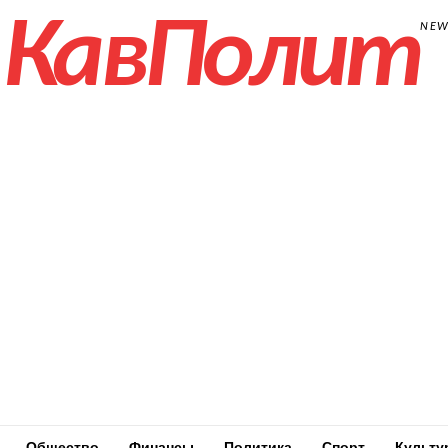
КавПолит
NE
Общество
Финансы
Политика
Спорт
Культу