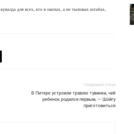
увалда для всех, кто в окопах, а не тыловых штабах,
О нас
Связаться с нами
Политика конфиденциальности
Отказ от ответственности
Подписка
Мой аккаунт
Реклама
Контакты
 СЕЙЧАС
Следующая статья
В Питере устроили травлю тувинки, чей
ребенок родился первым, — Шойгу
приготовиться