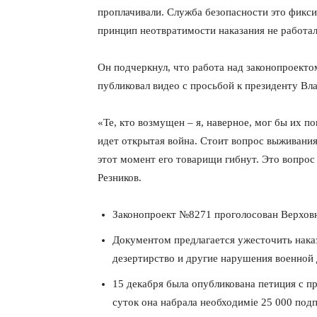
проплачивали. Служба безопасности это фиксир
принцип неотвратимости наказания не работал
Он подчеркнул, что работа над законопроект
публиковал видео с просьбой к президенту Вл
«Те, кто возмущен – я, наверное, мог бы их п
идет открытая война. Стоит вопрос выживания
этот момент его товарищи гибнут. Это вопро
Резников.
Законопроект №8271 проголосован Верховн
Документом предлагается ужесточить наказ
дезертирство и другие нарушения военной 
15 декабря была опубликована петиция с п
суток она набрала необходиміе 25 000 подп
КавПо