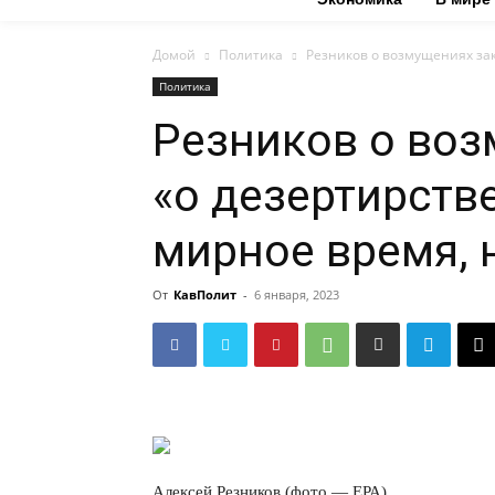
Домой
Политика
Резников о возмущениях зак
Политика
Резников о во
«о дезертирстве
мирное время, н
От
КавПолит
-
6 января, 2023
Алексей Резников (фото — ЕРА)