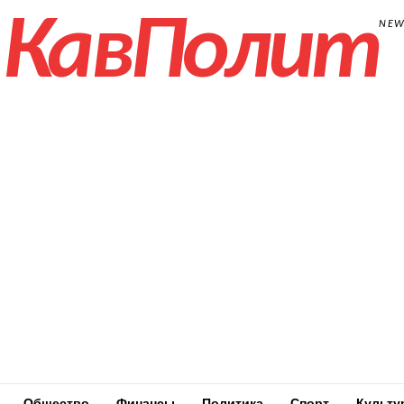
КавПолит
NE
Общество
Финансы
Политика
Спорт
Культу