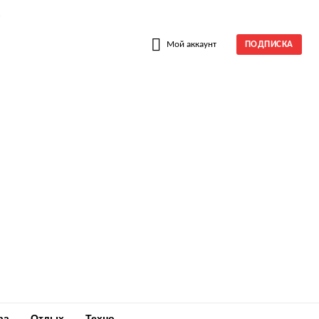
W
Мой аккаунт
ПОДПИСКА
ра
Отдых
Техно