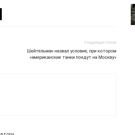
Политика конфиденциальности
Отказ от ответственности
Подписка
Мой аккаунт
Реклама
Следующая статья
Контакты
Шейтельман назвал условие, при котором
 СЕЙЧАС
«американские танки поедут на Москву»