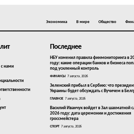
Экономика
В мире
Общество
Фин
лит
Последнее
НБУ изменил правила финмониторинга в 2
году: какие операции банков и бизнеса поп
 с нами
под усиленный контроль
ФИНАНСЫ
7 августа, 2026
нциальности
Зеленский прибыл в Сербию: что президен
ответственности
Украины будет обсуждать с Вучичем в Бел
а
ГЛАВНОЕ
7 августа, 2026
унт
Василий Иванчук войдет в Зал шахматной с
2026 году: дата церемонии и достижения
гроссмейстера
СПОРТ
7 августа, 2026