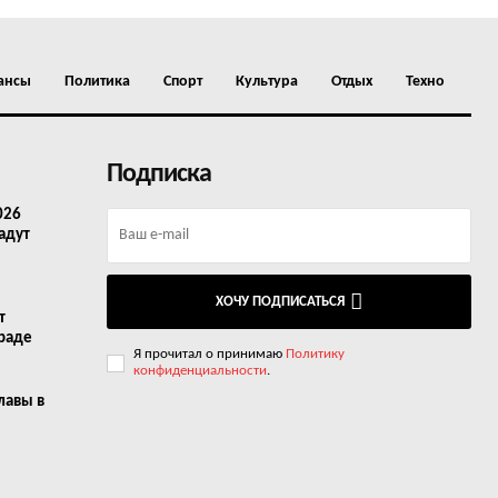
ансы
Политика
Спорт
Культура
Отдых
Техно
Подписка
026
адут
ХОЧУ ПОДПИСАТЬСЯ
т
граде
Я прочитал о принимаю
Политику
конфиденциальности
.
лавы в