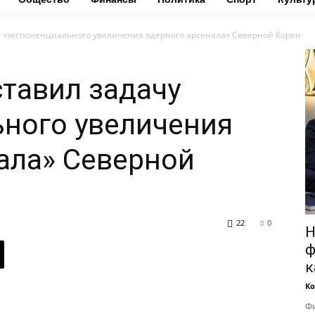
у «экспоненциального увеличения ядерного арсенала» Северной Кореи
тавил задачу
ного увеличения
ала» Северной
22
0
Н
ф
к
Ко
Фи