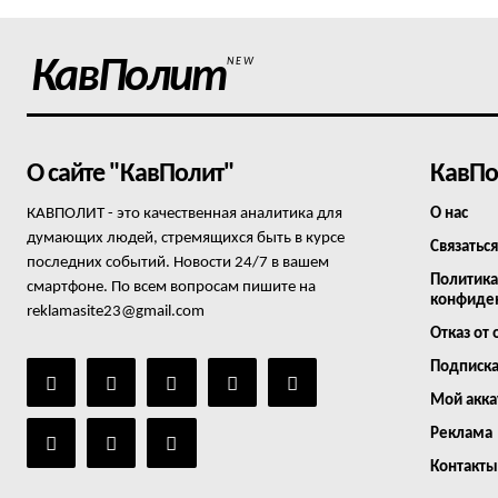
КавПолит
NEW
О сайте "КавПолит"
КавПо
КАВПОЛИТ - это качественная аналитика для
О нас
думающих людей, стремящихся быть в курсе
Связаться
последних событий. Новости 24/7 в вашем
Политика
смартфоне. По всем вопросам пишите на
конфиде
reklamasite23@gmail.com
Отказ от 
Подписк
Мой акка
Реклама
Контакты