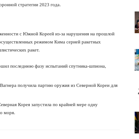
оронной стратегии 2023 года.
яженности с Южной Кореей из-за нарушения на прошлой
 осуществленных режимом Кима серией ракетных
ллистических ракет.
вершил последнюю фазу испытаний спутника-шпиона,
 Вагнера получила партию оружия из Северной Кореи для
Северная Корея запустила по крайней мере одну
лит
о моря.
О нас
Связаться с нами