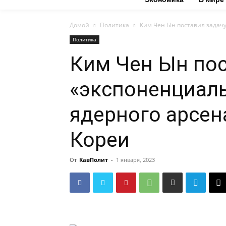
Домой
Политика
Ким Чен Ын поставил задач
Политика
Ким Чен Ын пос
«экспоненциаль
ядерного арсен
Кореи
От
КавПолит
-
1 января, 2023