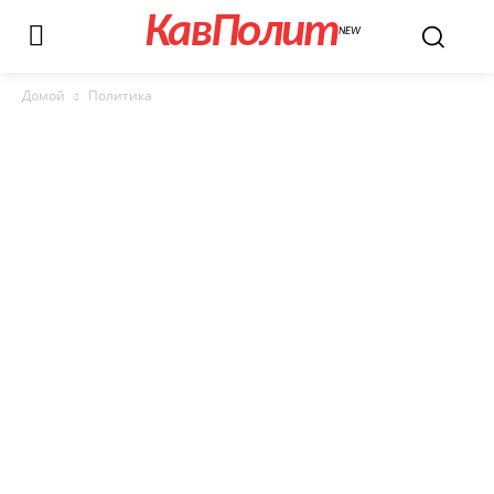
КавПолит
NEW
Домой
Политика