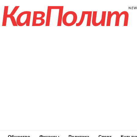
КавПолит
NE
Общество
Финансы
Политика
Спорт
Культу