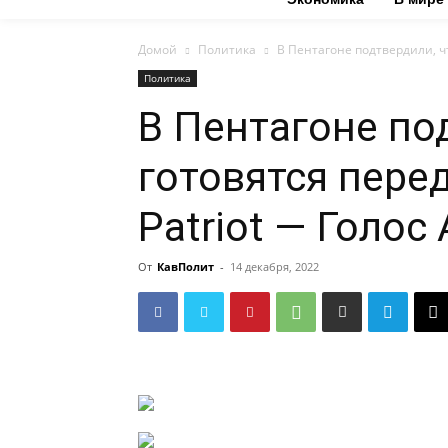
Домой
Политика
В Пентагоне подтвердили, чт
Политика
В Пентагоне по
готовятся пере
Patriot — Голос
От
КавПолит
-
14 декабря, 2022