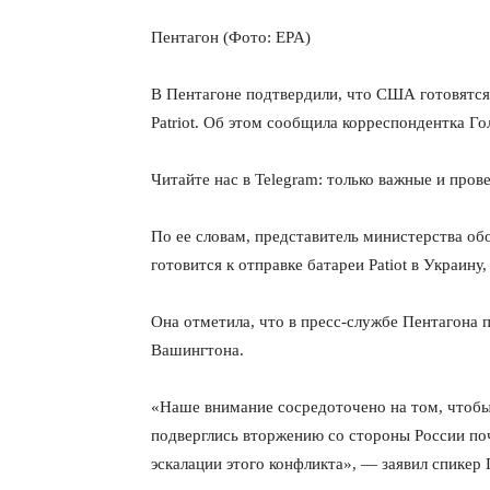
Пентагон (Фото: EPA)
В Пентагоне подтвердили, что США готовятс
Patriot. Об этом сообщила корреспондентка Г
Читайте нас в Telegram: только важные и про
По ее словам, представитель министерства 
готовится к отправке батареи Patiot в Украин
Она отметила, что в пресс-службе Пентагона 
Вашингтона.
«Наше внимание сосредоточено на том, чтобы
подверглись вторжению со стороны России поч
эскалации этого конфликта», — заявил спикер 