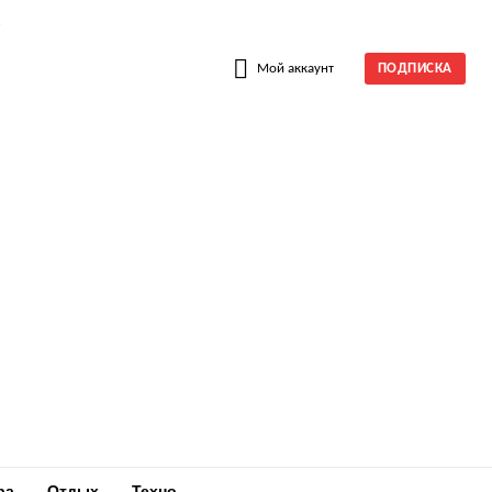
W
Мой аккаунт
ПОДПИСКА
ра
Отдых
Техно