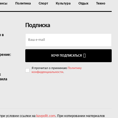
ансы
Политика
Спорт
Культура
Отдых
Техно
Подписка
ы в
рение:
ХОЧУ ПОДПИСАТЬСЯ
Я прочитал о принимаю
Политику
конфиденциальности
.
х
вила
 при условии ссылки на
kavpolit.com
. При копировании материалов