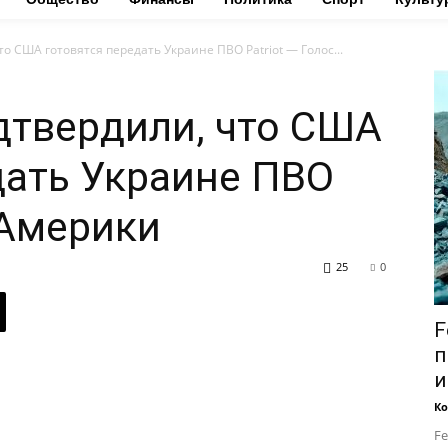
о США готовятся передать Украине ПВО Patriot — Голос...
дтвердили, что США
дать Украине ПВО
 Америки
25
0
F
п
и
Ко
Fe