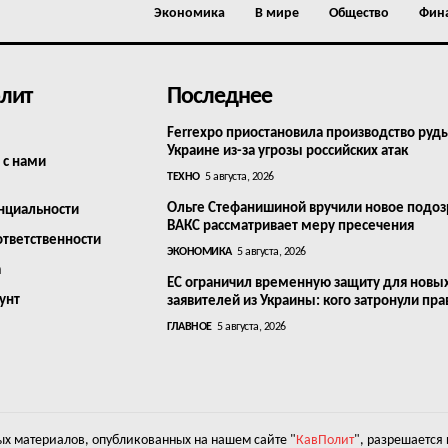
Экономика
В мире
Общество
Фин
лит
Последнее
Ferrexpo приостановила производство руд
Украине из-за угрозы российских атак
 с нами
ТЕХНО
5 августа, 2026
Ольге Стефанишиной вручили новое подоз
нциальности
ВАКС рассматривает меру пресечения
ответственности
ЭКОНОМИКА
5 августа, 2026
а
ЕС ограничил временную защиту для новы
унт
заявителей из Украины: кого затронули пра
ГЛАВНОЕ
5 августа, 2026
х материалов, опубликованных на нашем сайте "
КавПолит
", разрешается