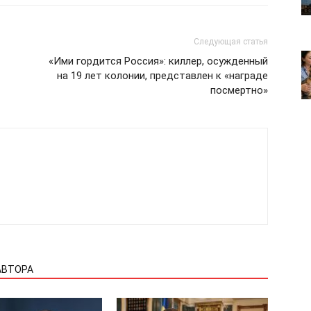
Отказ от ответственности
Подписка
Следующая статья
Мой аккаунт
«Ими гордится Россия»: киллер, осужденный
Реклама
на 19 лет колонии, представлен к «награде
посмертно»
Контакты
 СЕЙЧАС
АВТОРА