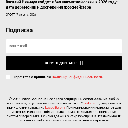
Василий Иванчук войдет в Зал шахматной славы в 2026 году:
дата церемонии и достижения гроссмейстера
СПОРТ
7 августа, 2026
Подписка
ХОЧУ ПОДПИСАТЬСЯ
Я прочитал о принимаю
Политику конфиденциальности
.
© 2011-2022 КавПолит. Все права защищены. Использование любых
материалов, опубликованных на нашем сайте "
КавПолит
", разрешается
при условии ссылки на
kavpolit.com
. При копировании материалов для
интернет-изданий – обязательна прямая открытая для поисковых
систем гиперссылка. Ссылка должна быть размещена в независимости
от полного либо частичного использования материалов.