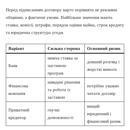
Перед підписанням договору варто порівняти не рекламні
обіцянки, а фактичні умови. Найбільше значення мають
ставка, комісії, штрафи, порядок оцінки майна, строк кредиту
та юридична структура угоди.
Варіант
Сильна сторона
Основний ризик
нижча ставка за
довший розгляд і
Банк
частиною
жорсткі вимоги
програм
швидше рішення
Фінансова
потрібно уважно
та робота із
компанія
читати договір
заставою
вищий
Приватний
гнучкі
юридичний і
кредитор
домовленості
фінансовий ризик