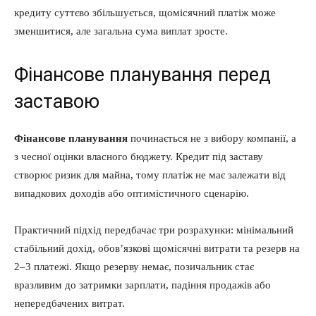
кредиту суттєво збільшується, щомісячний платіж може
зменшитися, але загальна сума виплат зросте.
Фінансове планування перед
заставою
КавПолит
Фінансове планування
починається не з вибору компанії, а
з чесної оцінки власного бюджету. Кредит під заставу
створює ризик для майна, тому платіж не має залежати від
випадкових доходів або оптимістичного сценарію.
Практичний підхід передбачає три розрахунки: мінімальний
стабільний дохід, обов’язкові щомісячні витрати та резерв на
2–3 платежі. Якщо резерву немає, позичальник стає
вразливим до затримки зарплати, падіння продажів або
ПОДПИСАТЬСЯ СЕЙЧАС
непередбачених витрат.