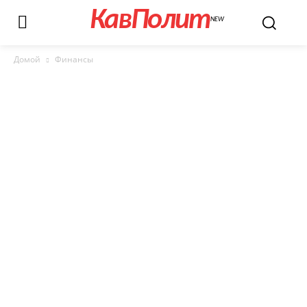
КавПолит
NEW
Домой
Финансы