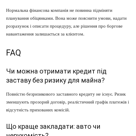
Нормальна фінансова компанія не повинна підміняти
планування обіцянками. Вона може пояснити умови, надати
розрахунок і описати процедуру, але рішення про боргове
О нас
навантаження залишається за клієнтом.
Связаться с нами
Политика конфиденциальности
FAQ
Отказ от ответственности
Подписка
Чи можна отримати кредит під
Мой аккаунт
заставу без ризику для майна?
Реклама
Повністю безризикового заставного кредиту не існує. Ризик
Контакты
зменшують прозорий договір, реалістичний графік платежів і
відсутність прихованих комісій.
Що краще закладати: авто чи
нерухомість?