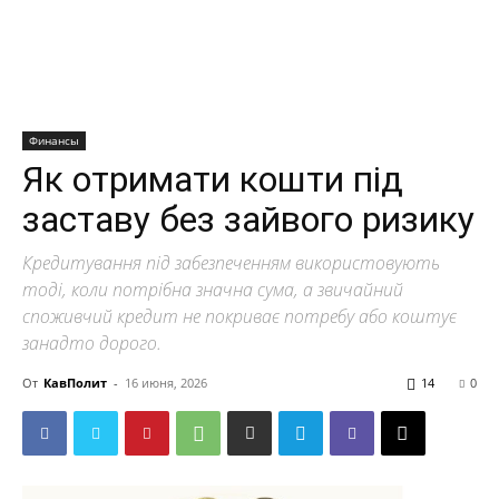
Финансы
Як отримати кошти під
заставу без зайвого ризику
Кредитування під забезпеченням використовують
тоді, коли потрібна значна сума, а звичайний
споживчий кредит не покриває потребу або коштує
занадто дорого.
От
КавПолит
-
16 июня, 2026
14
0