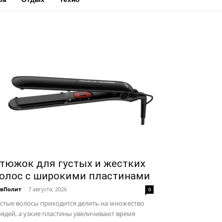
тюжок для густых и жестких
олос с широкими пластинами
авПолит
-
7 августа, 2026
0
стые волосы приходится делить на множество
ядей, а узкие пластины увеличивают время