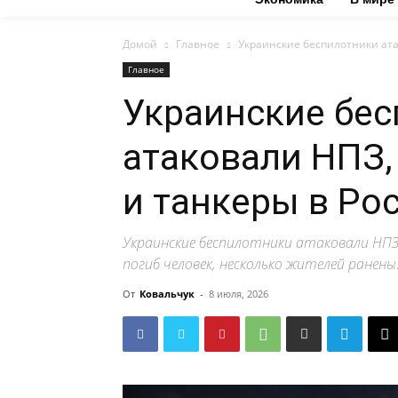
Домой
Главное
Украинские беспилотники ата
Главное
Украинские бе
атаковали НПЗ
и танкеры в Ро
Украинские беспилотники атаковали НПЗ,
погиб человек, несколько жителей ранены
От
Ковальчук
-
8 июля, 2026