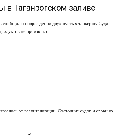
ы в Таганрогском заливе
Подписка
Мой аккаунт
 сообщил о повреждении двух пустых танкеров. Суда
Реклама
епродуктов не произошло.
Контакты
 СЕЙЧАС
азались от госпитализации. Состояние судов и сроки их