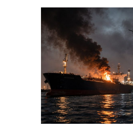
КавПо