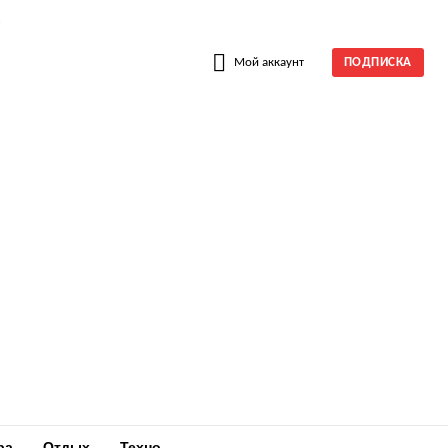
W
Мой аккаунт
ПОДПИСКА
ра
Отдых
Техно