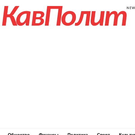
КавПолит
NE
Общество
Финансы
Политика
Спорт
Культу