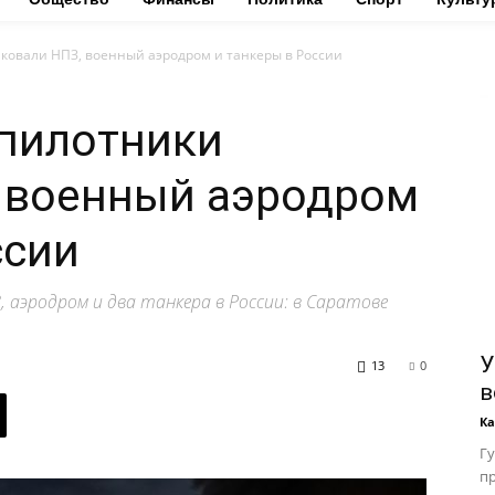
ковали НПЗ, военный аэродром и танкеры в России
спилотники
, военный аэродром
ссии
 аэродром и два танкера в России: в Саратове
.
У
13
0
в
К
Гу
пр