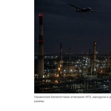
Украинские беспилотники атаковали НПЗ, аэродром и дв
ранены.