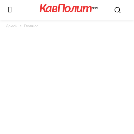
КавПолит
NEW
Домой
Главное