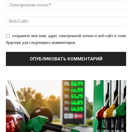
О нас
Связаться с нами
сохраните мое имя, адрес электронной почты и веб-сайт в этом
Политика конфиденциальности
браузере для следующего комментария.
Отказ от ответственности
Подписка
Мой аккаунт
Реклама
Контакты