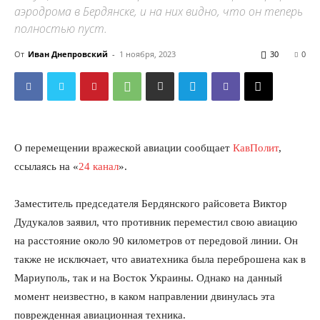
аэродрома в Бердянске, и на них видно, что он теперь
полностью пуст.
От
Иван Днепровский
-
1 ноября, 2023
30
0
О перемещении вражеской авиации сообщает
КавПолит
,
ссылаясь на «
24 канал
».
Заместитель председателя Бердянского райсовета Виктор
Дудукалов заявил, что противник переместил свою авиацию
на расстояние около 90 километров от передовой линии. Он
также не исключает, что авиатехника была переброшена как в
Мариуполь, так и на Восток Украины. Однако на данный
момент неизвестно, в каком направлении двинулась эта
поврежденная авиационная техника.