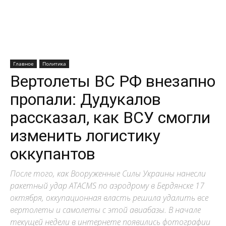
Главное
Политика
Вертолеты ВС РФ внезапно
пропали: Дудукалов
рассказал, как ВСУ смогли
изменить логистику
оккупантов
После того, как Вооруженные Силы Украины нанесли
ракетный удар ATACMS по аэродрому в Бердянске 17
октября, оккупационная власть решила удалить все
вертолеты и самолеты с этой авиабазы. В начале
текущей недели в интернете появились фотографии