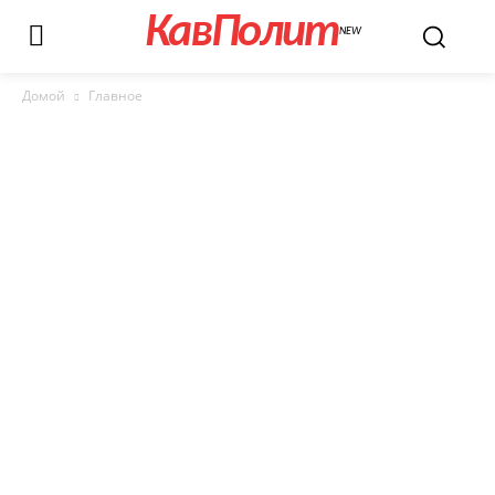
КавПолит
NEW
Домой
Главное