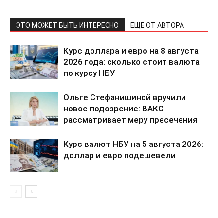
ЭТО МОЖЕТ БЫТЬ ИНТЕРЕСНО
ЕЩЕ ОТ АВТОРА
ПОДПИСАТЬСЯ СЕЙЧАС
Курс доллара и евро на 8 августа
2026 года: сколько стоит валюта
по курсу НБУ
Ольге Стефанишиной вручили
О нас
новое подозрение: ВАКС
Связаться с нами
рассматривает меру пресечения
Политика конфиденциальности
Курс валют НБУ на 5 августа 2026:
Отказ от ответственности
доллар и евро подешевели
Подписка
Мой аккаунт
Реклама
Контакты