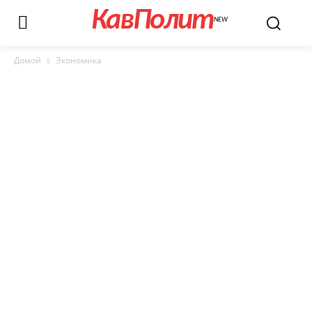
КавПолит
NEW
Домой
Экономика