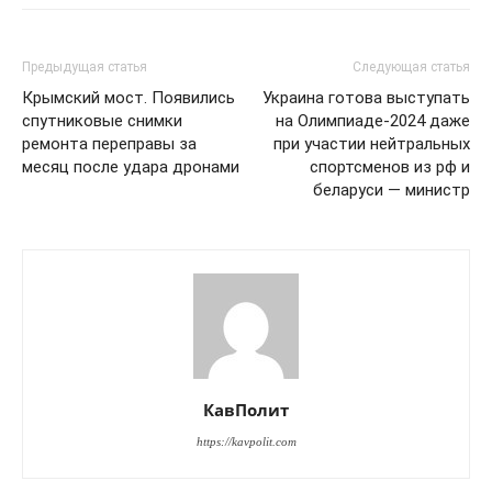
Предыдущая статья
Следующая статья
Крымский мост. Появились
Украина готова выступать
спутниковые снимки
на Олимпиаде-2024 даже
ремонта переправы за
при участии нейтральных
месяц после удара дронами
спортсменов из рф и
беларуси — министр
КавПолит
КавПолит
https://kavpolit.com