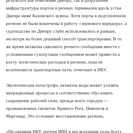
результате как обмеления Днепра, так и разрушения
инфраструктуры портов и речных терминалов вдоль устья
Днепра ниже Каховского шлюза. Хотя порты в подтопленном
регионе не были вовлечены в работу «зернового коридора», а
судоходство по Днепру слабо использовалось и раньше,
несмотря на более дешевый способ транспортировки. В то
же время нехватка сквозного речного сообщения вместе с
усложненным сухопутным сообщением может привести к
росту логистических расходов в регионе, пока не
возобновятся транспортные пути, отмечают в НБУ.
КавПолит
Экологическая катастрофа, нехватка воды может усилить
миграционные процессы и соответственно обусловить
сокращение рабочей силы, прежде всего городов —
промышленных гигантов: Кривого Рога, Никополя и
Марганца. Это усложнит восстановление региона.
«По оценкам НБУ, потери ВВП в последующие годы будут