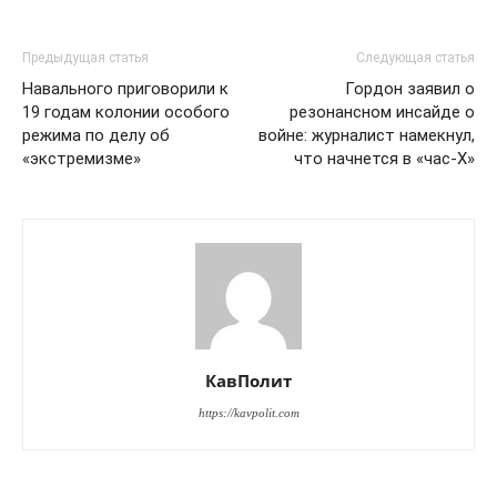
Предыдущая статья
Следующая статья
Навального приговорили к
Гордон заявил о
19 годам колонии особого
резонансном инсайде о
режима по делу об
войне: журналист намекнул,
«экстремизме»
что начнется в «час-Х»
КавПолит
https://kavpolit.com