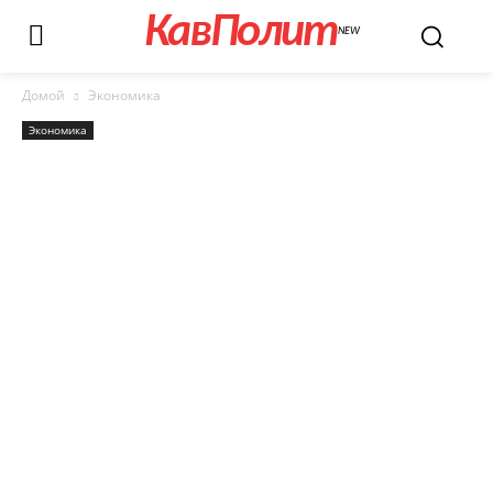
КавПолит
NEW
Домой
Экономика
Экономика