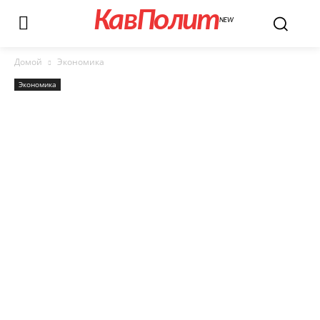
КавПолит
NEW
Домой
Экономика
Экономика