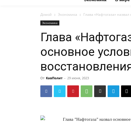
Домой
Экономика
Глава «Нафтогаза» назвал
Экономика
Глава «Нафтога
основное услов
восстановлени
От
КавПолит
-
29 июня, 2023