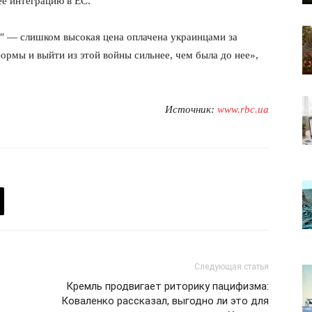
ее интеграцию в ЕС.
0″ — слишком высокая цена оплачена украинцами за
рмы и выйти из этой войны сильнее, чем была до нее»,
Источник:
www.rbc.ua
лит
О нас
Связаться с нами
Политика конфиденциальности
Следующая статья
Отказ от ответственности
Кремль продвигает риторику пацифизма:
Подписка
Коваленко рассказал, выгодно ли это для