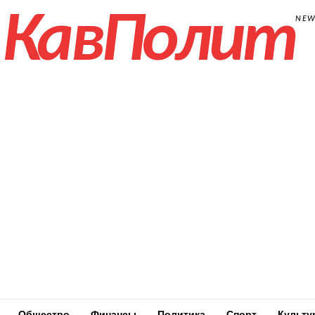
КавПолит
NE
Общество
Финансы
Политика
Спорт
Культу