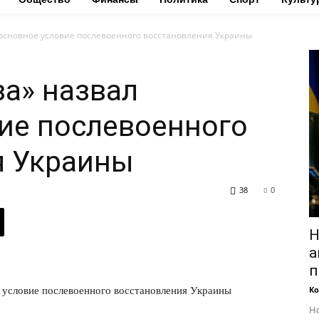
 основное условие послевоенного восстановления Украины
за» назвал
ие послевоенного
я Украины
38
0
Н
а
п
Ко
Но