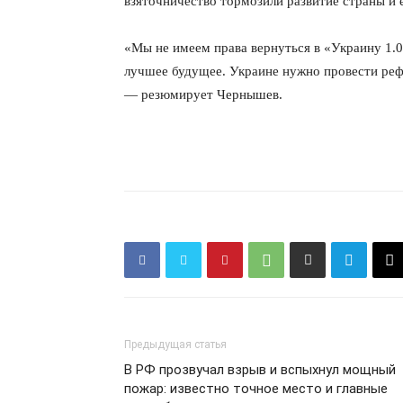
взяточничество тормозили развитие страны и 
«Мы не имеем права вернуться в «Украину 1.
лучшее будущее. Украине нужно провести рефо
— резюмирует Чернышев.
КавПо
Предыдущая статья
В РФ прозвучал взрыв и вспыхнул мощный
пожар: известно точное место и главные