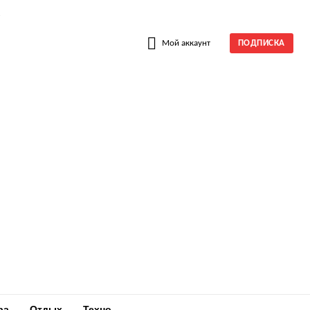
W
Мой аккаунт
ПОДПИСКА
ра
Отдых
Техно