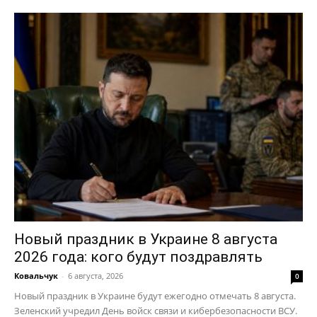
ПОДПИСАТЬСЯ СЕЙЧАС
О нас
Связаться с нами
Политика конфиденциальности
Отказ от ответственности
Подписка
Мой аккаунт
Новый праздник в Украине 8 августа
Реклама
2026 года: кого будут поздравлять
Контакты
Ковальчук
-
6 августа, 2026
0
Новый праздник в Украине будут ежегодно отмечать 8 августа.
Зеленский учредил День войск связи и кибербезопасности ВСУ.