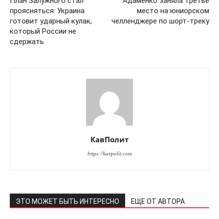
План Залужного стал
Адаменко заняла третье
проясняться: Украина
место на юниорском
готовит ударный кулак,
челленджере по шорт-треку
который России не
сдержать
КавПолит
https://kavpolit.com
ЭТО МОЖЕТ БЫТЬ ИНТЕРЕСНО
ЕЩЕ ОТ АВТОРА