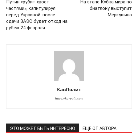
​Путин «рубит хвост
На этапе Кубка мира по
частями», капитулируя
биатлону выступит
перед Украиной: после
Меркушина
сдачи ЗАЭС будет отход на
рубеж 24 февраля
КавПолит
https://kavpolit.com
ЭТО МОЖЕТ БЫТЬ ИНТЕРЕСНО
ЕЩЕ ОТ АВТОРА
КавПолит