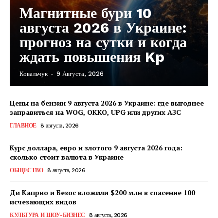
Магнитные бури 10
августа 2026 в Украине:
прогноз на сутки и когда
ждать повышения Kp
Ковальчук
-
9 Августа, 2026
Цены на бензин 9 августа 2026 в Украине: где выгоднее
заправиться на WOG, OKKO, UPG или других АЗС
ГЛАВНОЕ
8 августа, 2026
Курс доллара, евро и злотого 9 августа 2026 года:
сколько стоит валюта в Украине
ОБЩЕСТВО
8 августа, 2026
Ди Каприо и Безос вложили $200 млн в спасение 100
исчезающих видов
КавПолит
КУЛЬТУРА И ШОУ-БИЗНЕС
8 августа, 2026