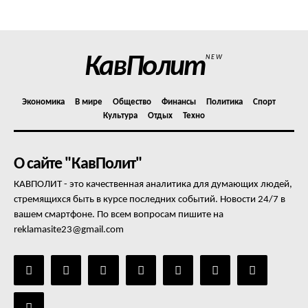
Отказ от ответственности
Подписка
Мой аккаунт
КавПолит
NEW
Реклама
Контакты
Экономика
В мире
Общество
Финансы
Политика
Спорт
Культура
Отдых
Техно
О сайте "КавПолит"
КАВПОЛИТ - это качественная аналитика для думающих людей,
стремящихся быть в курсе последних событий. Новости 24/7 в
вашем смартфоне. По всем вопросам пишите на
reklamasite23@gmail.com