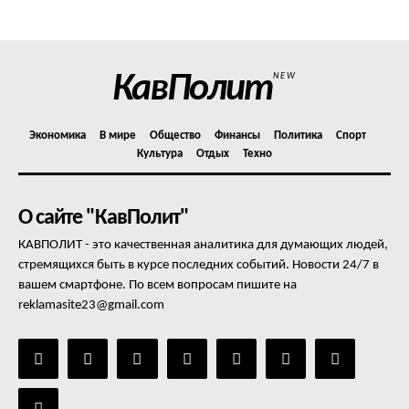
Отказ от ответственности
Подписка
Мой аккаунт
КавПолит
NEW
Реклама
Контакты
Экономика
В мире
Общество
Финансы
Политика
Спорт
Культура
Отдых
Техно
О сайте "КавПолит"
КАВПОЛИТ - это качественная аналитика для думающих людей,
стремящихся быть в курсе последних событий. Новости 24/7 в
вашем смартфоне. По всем вопросам пишите на
reklamasite23@gmail.com