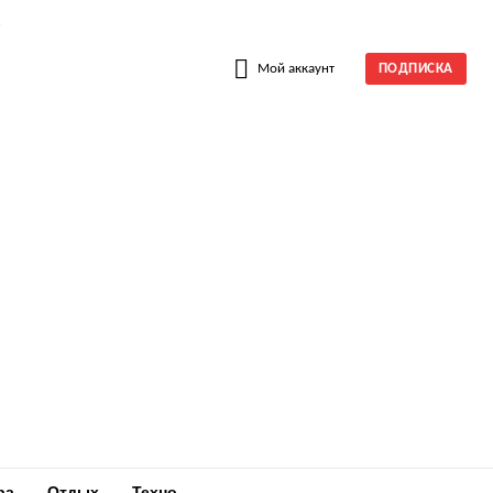
W
Мой аккаунт
ПОДПИСКА
ра
Отдых
Техно