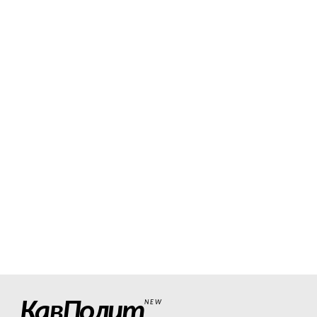
КавПолит
NEW