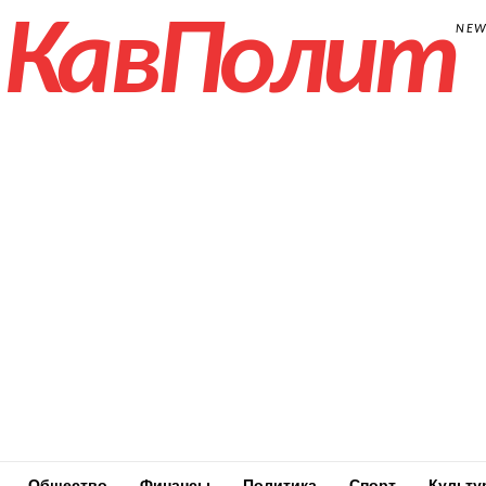
КавПолит
NE
Общество
Финансы
Политика
Спорт
Культу