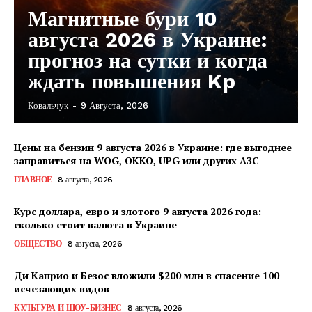
Магнитные бури 10
августа 2026 в Украине:
прогноз на сутки и когда
ждать повышения Kp
Ковальчук
-
9 Августа, 2026
Цены на бензин 9 августа 2026 в Украине: где выгоднее
заправиться на WOG, OKKO, UPG или других АЗС
ГЛАВНОЕ
8 августа, 2026
Курс доллара, евро и злотого 9 августа 2026 года:
сколько стоит валюта в Украине
ОБЩЕСТВО
8 августа, 2026
Ди Каприо и Безос вложили $200 млн в спасение 100
исчезающих видов
КавПолит
КУЛЬТУРА И ШОУ-БИЗНЕС
8 августа, 2026