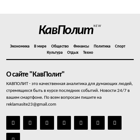
Отказ от ответственности
Подписка
Мой аккаунт
КавПолит
NEW
Реклама
Контакты
Экономика
В мире
Общество
Финансы
Политика
Спорт
Культура
Отдых
Техно
О сайте "КавПолит"
КАВПОЛИТ - это качественная аналитика для думающих людей,
стремящихся быть в курсе последних событий. Новости 24/7 в
вашем смартфоне. По всем вопросам пишите на
reklamasite23@gmail.com