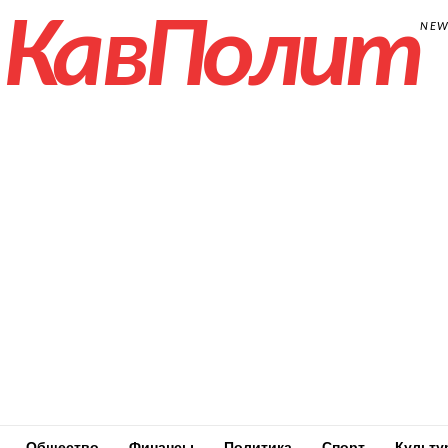
КавПолит
NE
Общество
Финансы
Политика
Спорт
Культу