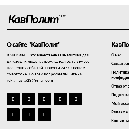
КавПолит
NEW
О сайте "КавПолит"
КавПо
КАВПОЛИТ - это качественная аналитика для
О нас
думающих людей, стремящихся быть в курсе
Связаться
последних событий. Новости 24/7 в вашем
Политика
смартфоне. По всем вопросам пишите на
конфиде
reklamasite23@gmail.com
Отказ от 
Подписк
Мой акка
Реклама
Контакты