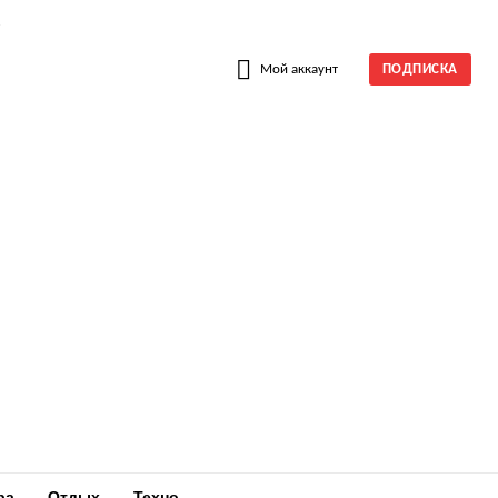
W
Мой аккаунт
ПОДПИСКА
ра
Отдых
Техно