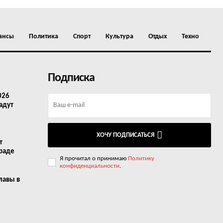
ансы
Политика
Спорт
Культура
Отдых
Техно
Подписка
026
адут
ХОЧУ ПОДПИСАТЬСЯ
т
граде
Я прочитал о принимаю
Политику
конфиденциальности
.
лавы в