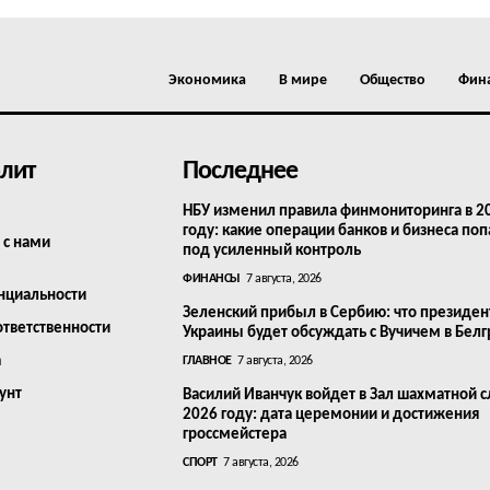
Экономика
В мире
Общество
Фин
лит
Последнее
НБУ изменил правила финмониторинга в 2
году: какие операции банков и бизнеса поп
 с нами
под усиленный контроль
ФИНАНСЫ
7 августа, 2026
нциальности
Зеленский прибыл в Сербию: что президен
ответственности
Украины будет обсуждать с Вучичем в Бел
а
ГЛАВНОЕ
7 августа, 2026
унт
Василий Иванчук войдет в Зал шахматной с
2026 году: дата церемонии и достижения
гроссмейстера
СПОРТ
7 августа, 2026