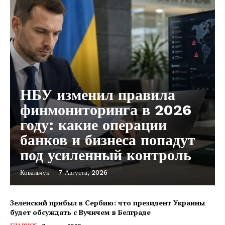
ПОДПИСАТЬСЯ СЕЙЧАС
НБУ изменил правила
финмониторинга в 2026
году: какие операции
О нас
банков и бизнеса попадут
Связаться с нами
под усиленный контроль
Политика конфиденциальности
Ковальчук
-
7 Августа, 2026
Отказ от ответственности
Подписка
Зеленский прибыл в Сербию: что президент Украины
Мой аккаунт
будет обсуждать с Вучичем в Белграде
Реклама