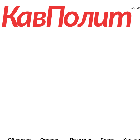
КавПолит
NE
Общество
Финансы
Политика
Спорт
Культу