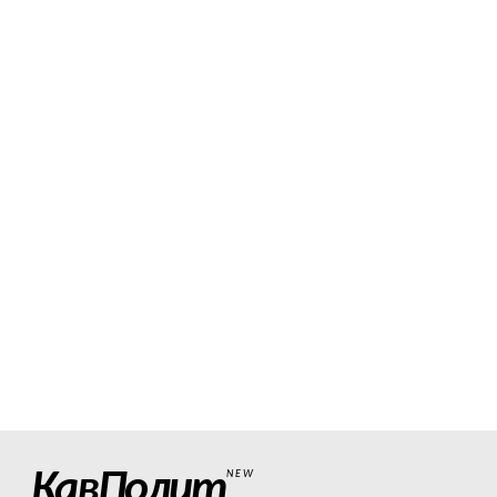
КавПолит
NEW