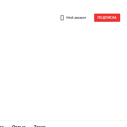
W
Мой аккаунт
ПОДПИСКА
ра
Отдых
Техно