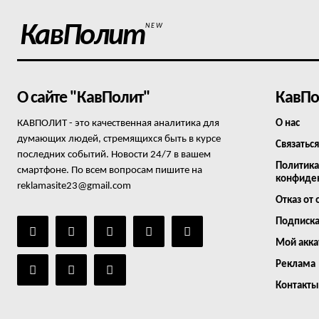
КавПолит
NEW
О сайте "КавПолит"
КавПо
КАВПОЛИТ - это качественная аналитика для
О нас
думающих людей, стремящихся быть в курсе
Связаться
последних событий. Новости 24/7 в вашем
Политика
смартфоне. По всем вопросам пишите на
конфиде
reklamasite23@gmail.com
Отказ от 
Подписк
Мой акка
Реклама
Контакты