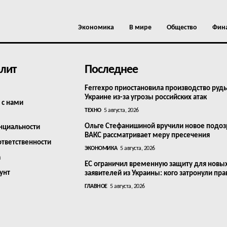
Экономика
В мире
Общество
Фин
лит
Последнее
Ferrexpo приостановила производство руд
Украине из-за угрозы российских атак
 с нами
ТЕХНО
5 августа, 2026
Ольге Стефанишиной вручили новое подоз
нциальности
ВАКС рассматривает меру пресечения
ответственности
ЭКОНОМИКА
5 августа, 2026
а
ЕС ограничил временную защиту для новы
унт
заявителей из Украины: кого затронули пра
ГЛАВНОЕ
5 августа, 2026