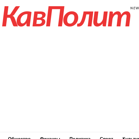
КавПолит
NE
Общество
Финансы
Политика
Спорт
Культу