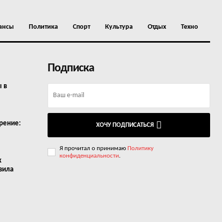
ансы
Политика
Спорт
Культура
Отдых
Техно
Подписка
ы в
рение:
ХОЧУ ПОДПИСАТЬСЯ
Я прочитал о принимаю
Политику
конфиденциальности
.
х
вила