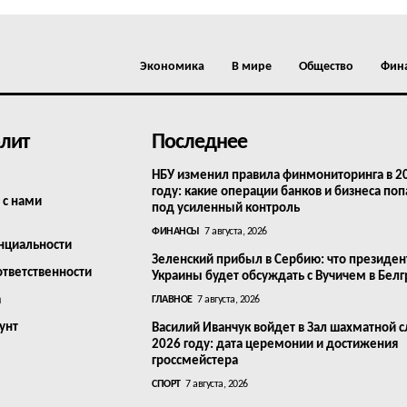
Экономика
В мире
Общество
Фин
лит
Последнее
НБУ изменил правила финмониторинга в 2
году: какие операции банков и бизнеса поп
 с нами
под усиленный контроль
ФИНАНСЫ
7 августа, 2026
нциальности
Зеленский прибыл в Сербию: что президен
ответственности
Украины будет обсуждать с Вучичем в Бел
а
ГЛАВНОЕ
7 августа, 2026
унт
Василий Иванчук войдет в Зал шахматной с
2026 году: дата церемонии и достижения
гроссмейстера
СПОРТ
7 августа, 2026