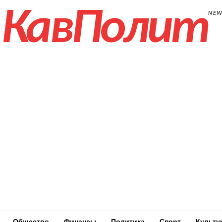
КавПолит
NE
Общество
Финансы
Политика
Спорт
Культу