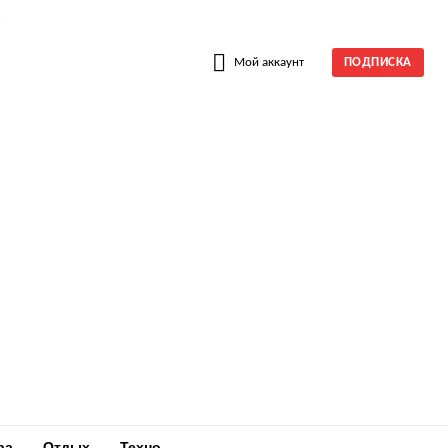
W
Мой аккаунт
ПОДПИСКА
ра
Отдых
Техно