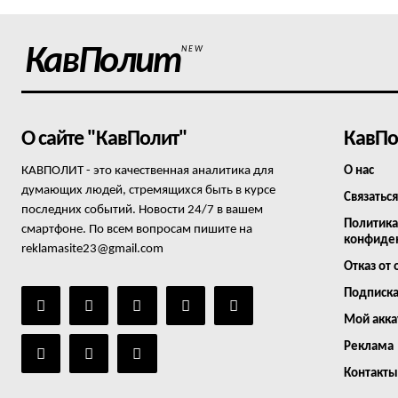
КавПолит
NEW
О сайте "КавПолит"
КавПо
КАВПОЛИТ - это качественная аналитика для
О нас
думающих людей, стремящихся быть в курсе
Связаться
последних событий. Новости 24/7 в вашем
Политика
смартфоне. По всем вопросам пишите на
конфиде
reklamasite23@gmail.com
Отказ от 
Подписк
Мой акка
Реклама
Контакты