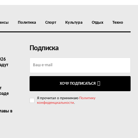
ансы
Политика
Спорт
Культура
Отдых
Техно
Подписка
026
адут
ХОЧУ ПОДПИСАТЬСЯ
т
граде
Я прочитал о принимаю
Политику
конфиденциальности
.
лавы в