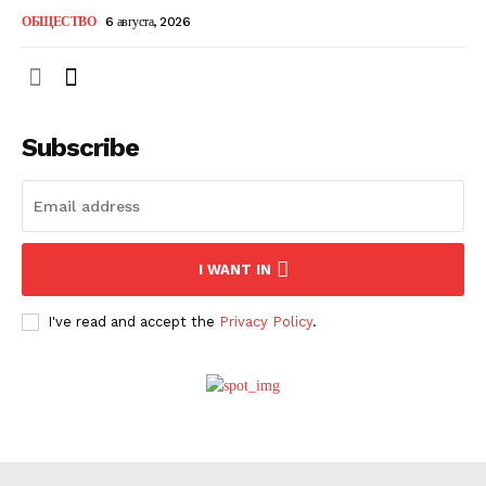
ОБЩЕСТВО
6 августа, 2026
О нас
Subscribe
Связаться с нами
Политика конфиденциальности
Отказ от ответственности
Подписка
I WANT IN
Мой аккаунт
I've read and accept the
Privacy Policy
.
Реклама
Контакты