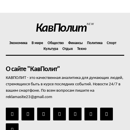
Отказ от ответственности
Подписка
Мой аккаунт
КавПолит
NEW
Реклама
Контакты
Экономика
В мире
Общество
Финансы
Политика
Спорт
Культура
Отдых
Техно
О сайте "КавПолит"
КАВПОЛИТ - это качественная аналитика для думающих людей,
стремящихся быть в курсе последних событий. Новости 24/7 в
вашем смартфоне. По всем вопросам пишите на
reklamasite23@gmail.com