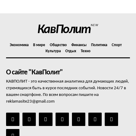
Отказ от ответственности
Подписка
Мой аккаунт
КавПолит
NEW
Реклама
Контакты
Экономика
В мире
Общество
Финансы
Политика
Спорт
Культура
Отдых
Техно
О сайте "КавПолит"
КАВПОЛИТ - это качественная аналитика для думающих людей,
стремящихся быть в курсе последних событий. Новости 24/7 в
вашем смартфоне. По всем вопросам пишите на
reklamasite23@gmail.com