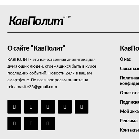
КавПолит
NEW
О сайте "КавПолит"
КавПо
КАВПОЛИТ - это качественная аналитика для
О нас
думающих людей, стремящихся быть в курсе
Связаться
последних событий. Новости 24/7 в вашем
Политика
смартфоне. По всем вопросам пишите на
конфиде
reklamasite23@gmail.com
Отказ от 
Подписк
Мой акка
Реклама
Контакты