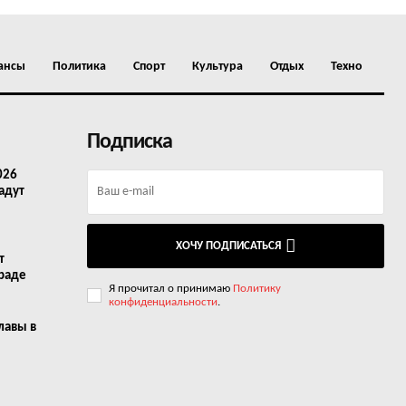
ансы
Политика
Спорт
Культура
Отдых
Техно
Подписка
026
адут
ХОЧУ ПОДПИСАТЬСЯ
т
граде
Я прочитал о принимаю
Политику
конфиденциальности
.
лавы в