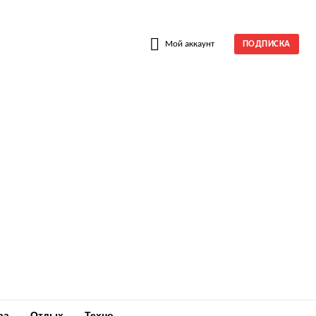
W
Мой аккаунт
ПОДПИСКА
ра
Отдых
Техно