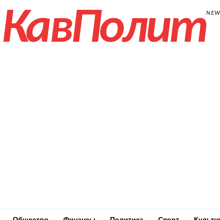
КавПолит
NE
Общество
Финансы
Политика
Спорт
Культу