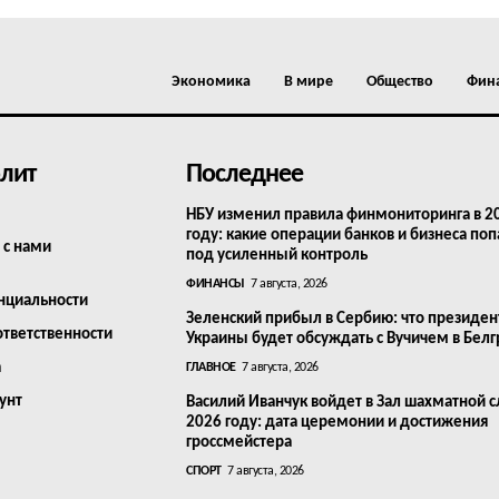
Экономика
В мире
Общество
Фин
лит
Последнее
НБУ изменил правила финмониторинга в 2
году: какие операции банков и бизнеса поп
 с нами
под усиленный контроль
ФИНАНСЫ
7 августа, 2026
нциальности
Зеленский прибыл в Сербию: что президен
ответственности
Украины будет обсуждать с Вучичем в Бел
а
ГЛАВНОЕ
7 августа, 2026
унт
Василий Иванчук войдет в Зал шахматной с
2026 году: дата церемонии и достижения
гроссмейстера
СПОРТ
7 августа, 2026