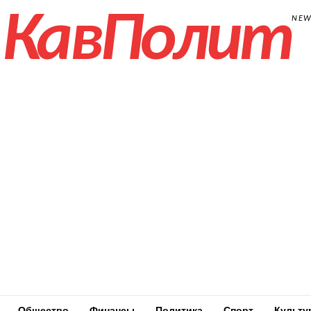
КавПолит
NE
Общество
Финансы
Политика
Спорт
Культу