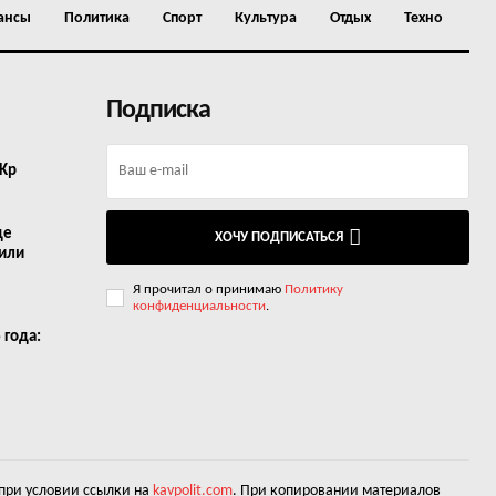
ансы
Политика
Спорт
Культура
Отдых
Техно
Подписка
 Kp
де
ХОЧУ ПОДПИСАТЬСЯ
 или
Я прочитал о принимаю
Политику
конфиденциальности
.
 года:
 при условии ссылки на
kavpolit.com
. При копировании материалов