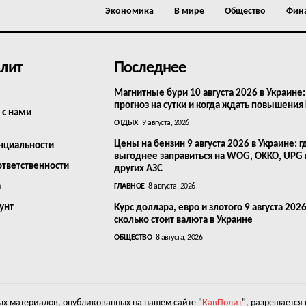
Экономика
В мире
Общество
Фин
лит
Последнее
Магнитные бури 10 августа 2026 в Украине:
прогноз на сутки и когда ждать повышения
 с нами
ОТДЫХ
9 августа, 2026
Цены на бензин 9 августа 2026 в Украине: г
нциальности
выгоднее заправиться на WOG, OKKO, UPG
ответственности
других АЗС
а
ГЛАВНОЕ
8 августа, 2026
унт
Курс доллара, евро и злотого 9 августа 2026
сколько стоит валюта в Украине
ОБЩЕСТВО
8 августа, 2026
х материалов, опубликованных на нашем сайте "
КавПолит
", разрешается