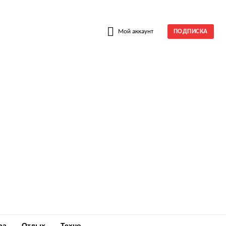
W
Мой аккаунт
ПОДПИСКА
ра
Отдых
Техно