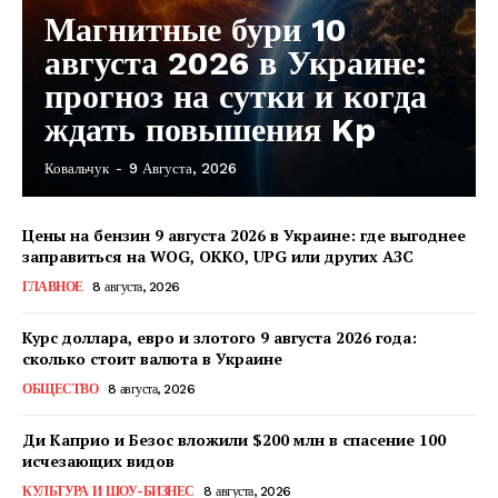
Магнитные бури 10
августа 2026 в Украине:
прогноз на сутки и когда
ждать повышения Kp
Ковальчук
-
9 Августа, 2026
Цены на бензин 9 августа 2026 в Украине: где выгоднее
заправиться на WOG, OKKO, UPG или других АЗС
ГЛАВНОЕ
8 августа, 2026
Курс доллара, евро и злотого 9 августа 2026 года:
сколько стоит валюта в Украине
ОБЩЕСТВО
8 августа, 2026
Ди Каприо и Безос вложили $200 млн в спасение 100
исчезающих видов
КавПолит
КУЛЬТУРА И ШОУ-БИЗНЕС
8 августа, 2026