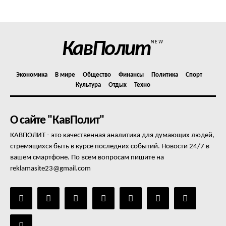
Отказ от ответственности
Подписка
Мой аккаунт
КавПолит
NEW
Реклама
Контакты
Экономика
В мире
Общество
Финансы
Политика
Спорт
Культура
Отдых
Техно
О сайте "КавПолит"
КАВПОЛИТ - это качественная аналитика для думающих людей,
стремящихся быть в курсе последних событий. Новости 24/7 в
вашем смартфоне. По всем вопросам пишите на
reklamasite23@gmail.com