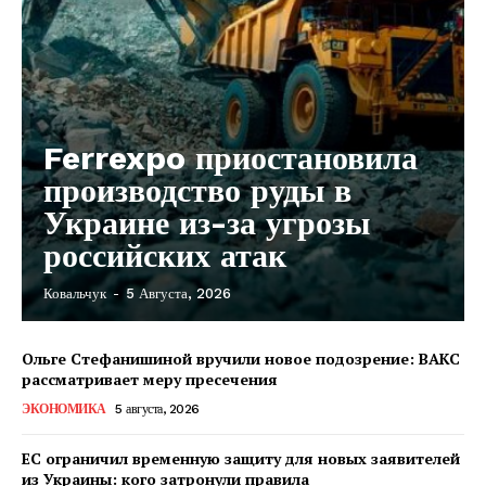
Связаться с нами
Политика конфиденциальности
Отказ от ответственности
Подписка
Ferrexpo приостановила
Мой аккаунт
производство руды в
Реклама
Украине из-за угрозы
Контакты
российских атак
Ковальчук
-
5 Августа, 2026
Ольге Стефанишиной вручили новое подозрение: ВАКС
рассматривает меру пресечения
ЭКОНОМИКА
5 августа, 2026
ЕС ограничил временную защиту для новых заявителей
из Украины: кого затронули правила