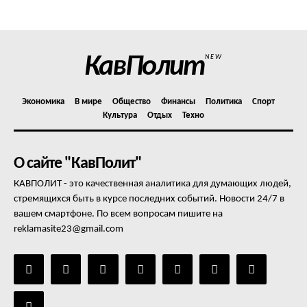
Отказ от ответственности
Подписка
Мой аккаунт
КавПолит
NEW
Реклама
Контакты
Экономика
В мире
Общество
Финансы
Политика
Спорт
Культура
Отдых
Техно
О сайте "КавПолит"
КАВПОЛИТ - это качественная аналитика для думающих людей,
стремящихся быть в курсе последних событий. Новости 24/7 в
вашем смартфоне. По всем вопросам пишите на
reklamasite23@gmail.com