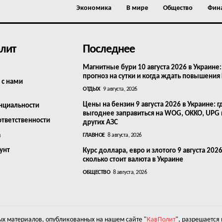
Экономика
В мире
Общество
Фин
лит
Последнее
Магнитные бури 10 августа 2026 в Украине:
прогноз на сутки и когда ждать повышения
 с нами
ОТДЫХ
9 августа, 2026
Цены на бензин 9 августа 2026 в Украине: г
нциальности
выгоднее заправиться на WOG, OKKO, UPG
ответственности
других АЗС
а
ГЛАВНОЕ
8 августа, 2026
унт
Курс доллара, евро и злотого 9 августа 2026
сколько стоит валюта в Украине
ОБЩЕСТВО
8 августа, 2026
х материалов, опубликованных на нашем сайте "
КавПолит
", разрешается