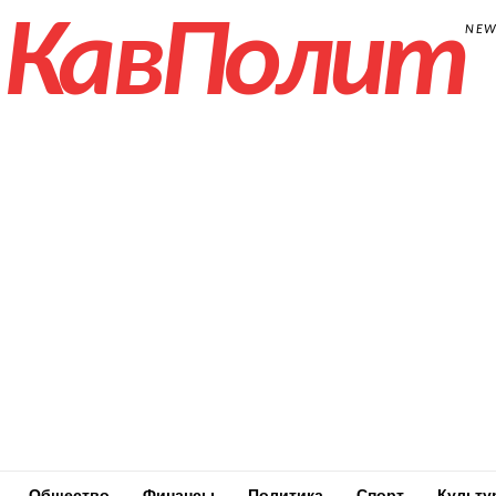
КавПолит
NE
Общество
Финансы
Политика
Спорт
Культу