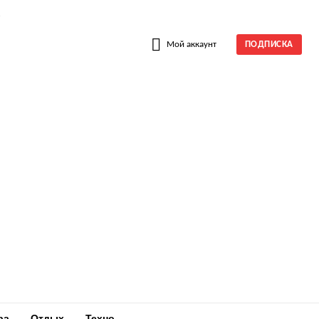
W
Мой аккаунт
ПОДПИСКА
ра
Отдых
Техно