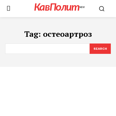
КавПолит
NEW
Tag:
остеоартроз
SEARCH