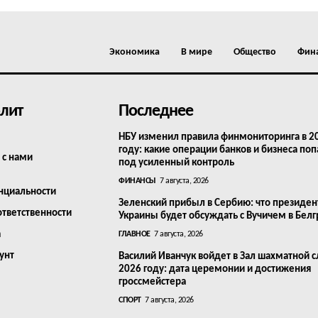
Экономика
В мире
Общество
Фин
лит
Последнее
НБУ изменил правила финмониторинга в 2
году: какие операции банков и бизнеса поп
 с нами
под усиленный контроль
ФИНАНСЫ
7 августа, 2026
нциальности
Зеленский прибыл в Сербию: что президен
ответственности
Украины будет обсуждать с Вучичем в Бел
а
ГЛАВНОЕ
7 августа, 2026
унт
Василий Иванчук войдет в Зал шахматной с
2026 году: дата церемонии и достижения
гроссмейстера
СПОРТ
7 августа, 2026