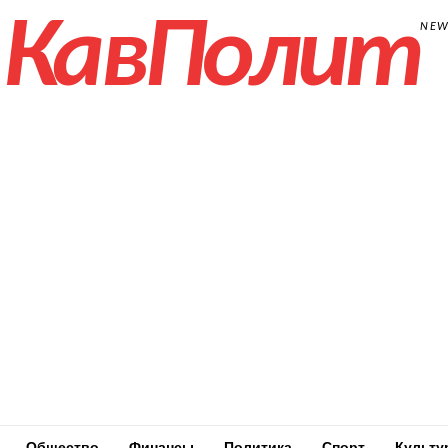
КавПолит
NE
Общество
Финансы
Политика
Спорт
Культу