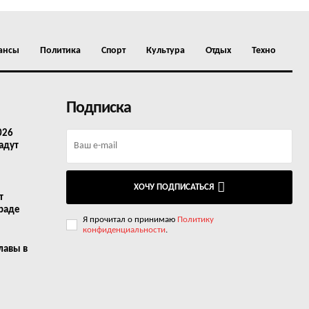
ансы
Политика
Спорт
Культура
Отдых
Техно
Подписка
026
адут
ХОЧУ ПОДПИСАТЬСЯ
т
граде
Я прочитал о принимаю
Политику
конфиденциальности
.
лавы в