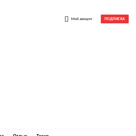
W
Мой аккаунт
ПОДПИСКА
ра
Отдых
Техно