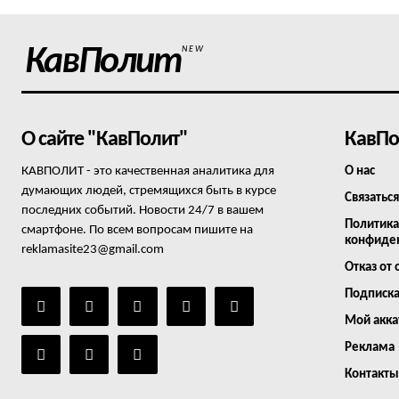
КавПолит
NEW
О сайте "КавПолит"
КавПо
КАВПОЛИТ - это качественная аналитика для
О нас
думающих людей, стремящихся быть в курсе
Связаться
последних событий. Новости 24/7 в вашем
Политика
смартфоне. По всем вопросам пишите на
конфиде
reklamasite23@gmail.com
Отказ от 
Подписк
Мой акка
Реклама
Контакты