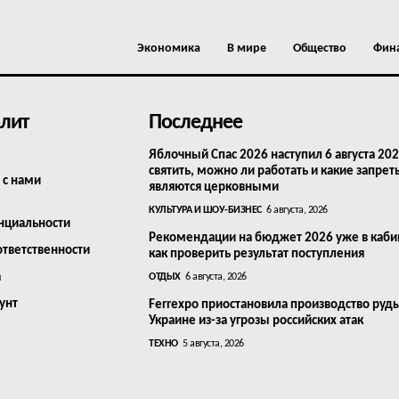
Экономика
В мире
Общество
Фин
лит
Последнее
Яблочный Спас 2026 наступил 6 августа 202
святить, можно ли работать и какие запрет
 с нами
являются церковными
КУЛЬТУРА И ШОУ-БИЗНЕС
6 августа, 2026
нциальности
Рекомендации на бюджет 2026 уже в каби
ответственности
как проверить результат поступления
а
ОТДЫХ
6 августа, 2026
унт
Ferrexpo приостановила производство руд
Украине из-за угрозы российских атак
ТЕХНО
5 августа, 2026