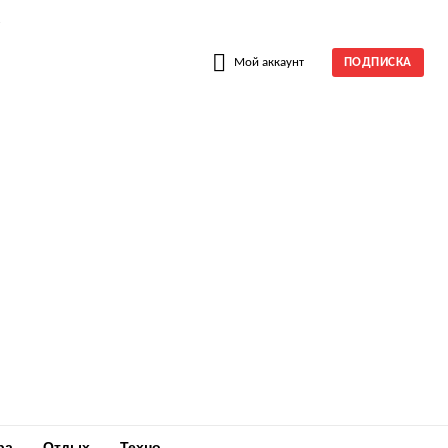
W
Мой аккаунт
ПОДПИСКА
ра
Отдых
Техно