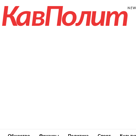
КавПолит
NE
Общество
Финансы
Политика
Спорт
Культу