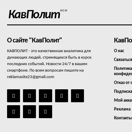
КавПолит
NEW
О сайте "КавПолит"
КавПо
КАВПОЛИТ - это качественная аналитика для
О нас
думающих людей, стремящихся быть в курсе
Связаться
последних событий. Новости 24/7 в вашем
Политика
смартфоне. По всем вопросам пишите на
конфиде
reklamasite23@gmail.com
Отказ от 
Подписк
Мой акка
Реклама
Контакты