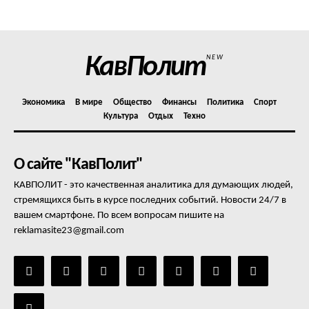
Отказ от ответственности
Подписка
Мой аккаунт
КавПолит
NEW
Реклама
Контакты
Экономика
В мире
Общество
Финансы
Политика
Спорт
Культура
Отдых
Техно
О сайте "КавПолит"
КАВПОЛИТ - это качественная аналитика для думающих людей,
стремящихся быть в курсе последних событий. Новости 24/7 в
вашем смартфоне. По всем вопросам пишите на
reklamasite23@gmail.com