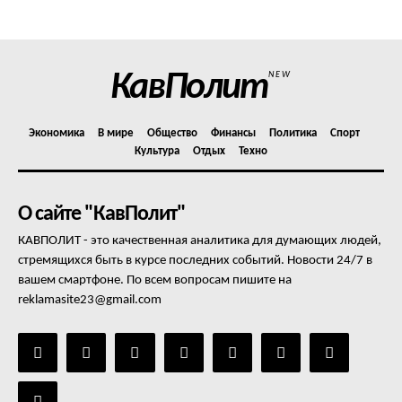
Отказ от ответственности
Подписка
Мой аккаунт
КавПолит
NEW
Реклама
Контакты
Экономика
В мире
Общество
Финансы
Политика
Спорт
Культура
Отдых
Техно
О сайте "КавПолит"
КАВПОЛИТ - это качественная аналитика для думающих людей,
стремящихся быть в курсе последних событий. Новости 24/7 в
вашем смартфоне. По всем вопросам пишите на
reklamasite23@gmail.com