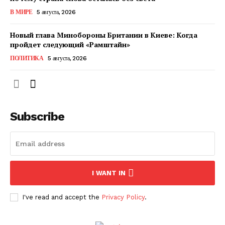
КавПолит
В МИРЕ
5 августа, 2026
Новый глава Минобороны Британии в Киеве: Когда
пройдет следующий «Рамштайн»
ПОЛИТИКА
5 августа, 2026
Subscribe
ПОДПИСАТЬСЯ СЕЙЧАС
I WANT IN
I've read and accept the
Privacy Policy
.
О нас
Связаться с нами