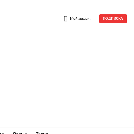
W
Мой аккаунт
ПОДПИСКА
ра
Отдых
Техно