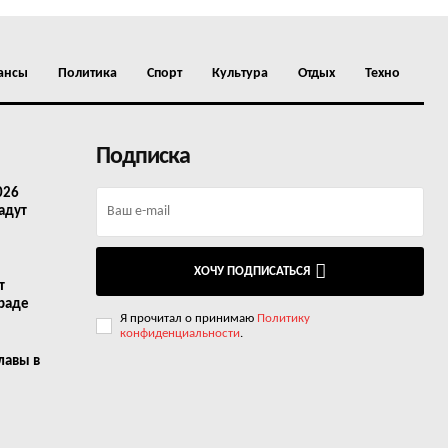
ансы
Политика
Спорт
Культура
Отдых
Техно
Подписка
026
адут
ХОЧУ ПОДПИСАТЬСЯ
т
граде
Я прочитал о принимаю
Политику
конфиденциальности
.
лавы в