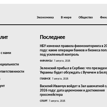
Экономика
В мире
Общество
Фин
лит
Последнее
НБУ изменил правила финмониторинга в 2
году: какие операции банков и бизнеса поп
 с нами
под усиленный контроль
ФИНАНСЫ
7 августа, 2026
нциальности
Зеленский прибыл в Сербию: что президен
ответственности
Украины будет обсуждать с Вучичем в Бел
а
ГЛАВНОЕ
7 августа, 2026
унт
Василий Иванчук войдет в Зал шахматной с
2026 году: дата церемонии и достижения
гроссмейстера
СПОРТ
7 августа, 2026