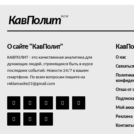
КавПолит
NEW
О сайте "КавПолит"
КавПо
КАВПОЛИТ - это качественная аналитика для
О нас
думающих людей, стремящихся быть в курсе
Связаться
последних событий. Новости 24/7 в вашем
Политика
смартфоне. По всем вопросам пишите на
конфиде
reklamasite23@gmail.com
Отказ от 
Подписк
Мой акка
Реклама
Контакты