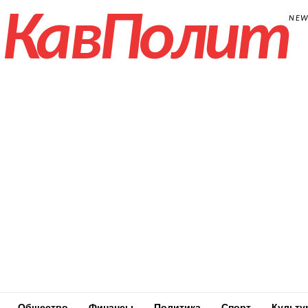
КавПолит
NE
Общество
Финансы
Политика
Спорт
Культу